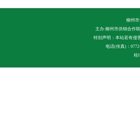
柳州市
主办:柳州市供销合作联
特别声明：本站若有侵
电话(传真)：0772-2
桂I