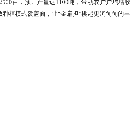
2500
亩，预计产量达
1100
吨，带动农户户均增
效种植模式覆盖面，让
“
金扁担
”
挑起更沉甸甸的丰