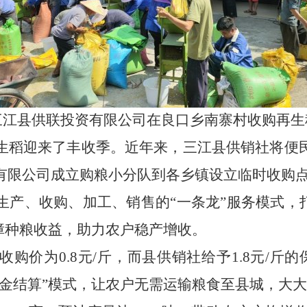
三江县供联投资有限公司在良口乡南寨村收购再生
生稻迎来了丰收季。近年来，三江县供销社将便
有限公司成立购粮小分队到各乡镇设立临时收购点
生产、收购、加工、销售的“一条龙”服务模式，
障种粮收益，助力农户稳产增收。
收购价为
0.8
元
/
斤，而县供销社给予
1.8
元
/
斤的
金结算
”
模式，让农户无需运输粮食至县城，大大